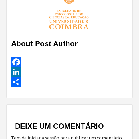
About Post Author
Facebook
LinkedIn
Share
Continue
Reading
DEIXE UM COMENTÁRIO
Tem de
iniciar a sessão
para publicar um comentário.