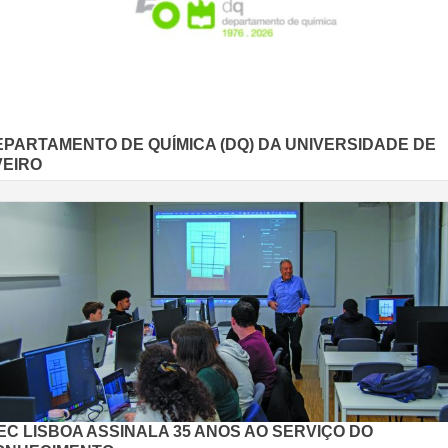
EPARTAMENTO DE QUÍMICA (DQ) DA UNIVERSIDADE DE
VEIRO
EC LISBOA ASSINALA 35 ANOS AO SERVIÇO DO