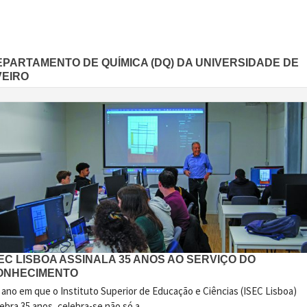
EPARTAMENTO DE QUÍMICA (DQ) DA UNIVERSIDADE DE
VEIRO
EC LISBOA ASSINALA 35 ANOS AO SERVIÇO DO
ONHECIMENTO
 ano em que o Instituto Superior de Educação e Ciências (ISEC Lisboa)
ebra 35 anos, celebra-se não só a...