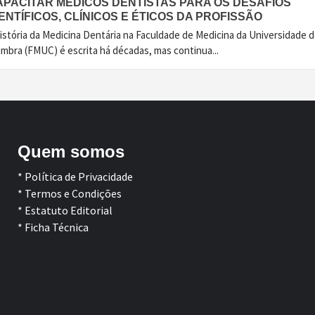
APACITAR MÉDICOS DENTISTAS PARA OS DESAFIOS
ENTÍFICOS, CLÍNICOS E ÉTICOS DA PROFISSÃO
istória da Medicina Dentária na Faculdade de Medicina da Universidade 
imbra (FMUC) é escrita há décadas, mas continua...
Quem somos
* Política de Privacidade
* Termos e Condições
* Estatuto Editorial
* Ficha Técnica
Facebook
LinkedIn