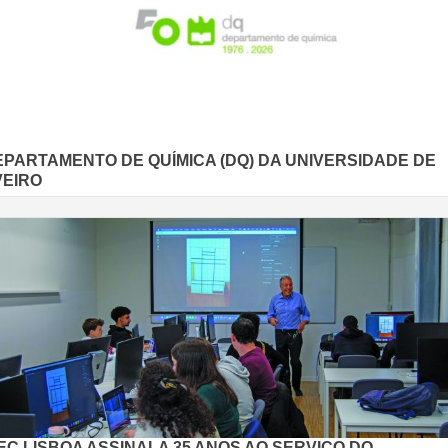
EPARTAMENTO DE QUÍMICA (DQ) DA UNIVERSIDADE DE
VEIRO
EC LISBOA ASSINALA 35 ANOS AO SERVIÇO DO