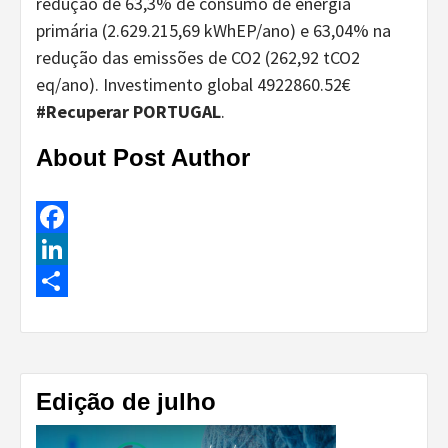
redução de 63,3% de consumo de energia
primária (2.629.215,69 kWhEP/ano) e 63,04% na
redução das emissões de CO2 (262,92 tCO2
eq/ano). Investimento global 4922860.52€
#Recuperar PORTUGAL
.
About Post Author
Facebook
LinkedIn
Share
Continue
Reading
Edição de julho