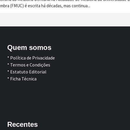
imbra (FMUC) é escrita há décadas, mas continua...
Quem somos
* Política de Privacidade
* Termos e Condições
* Estatuto Editorial
* Ficha Técnica
Facebook
LinkedIn
Recentes