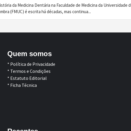
istória da Medicina Dentária na Faculdade de Medicina da Universidade 
imbra (FMUC) é escrita há décadas, mas continua...
Quem somos
* Política de Privacidade
* Termos e Condições
* Estatuto Editorial
* Ficha Técnica
Facebook
LinkedIn