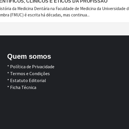
ENTÍFICOS, CLÍNICOS E ÉTICOS DA PROFISSÃO
istória da Medicina Dentária na Faculdade de Medicina da Universidade 
imbra (FMUC) é escrita há décadas, mas continua...
Quem somos
* Política de Privacidade
* Termos e Condições
* Estatuto Editorial
* Ficha Técnica
Facebook
LinkedIn