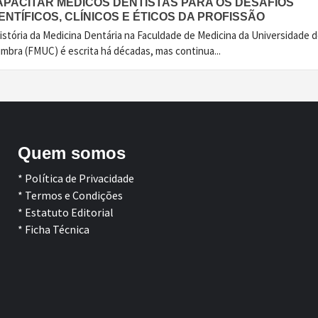
APACITAR MÉDICOS DENTISTAS PARA OS DESAFIOS
ENTÍFICOS, CLÍNICOS E ÉTICOS DA PROFISSÃO
istória da Medicina Dentária na Faculdade de Medicina da Universidade 
imbra (FMUC) é escrita há décadas, mas continua...
Quem somos
* Política de Privacidade
* Termos e Condições
* Estatuto Editorial
* Ficha Técnica
Facebook
LinkedIn