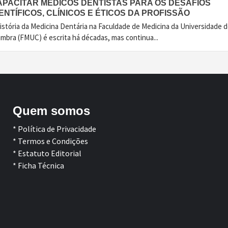
APACITAR MÉDICOS DENTISTAS PARA OS DESAFIOS
ENTÍFICOS, CLÍNICOS E ÉTICOS DA PROFISSÃO
istória da Medicina Dentária na Faculdade de Medicina da Universidade 
imbra (FMUC) é escrita há décadas, mas continua...
Quem somos
* Política de Privacidade
* Termos e Condições
* Estatuto Editorial
* Ficha Técnica
Facebook
LinkedIn