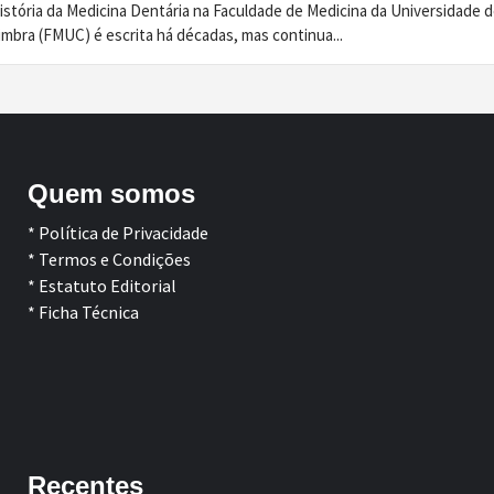
istória da Medicina Dentária na Faculdade de Medicina da Universidade 
imbra (FMUC) é escrita há décadas, mas continua...
Quem somos
* Política de Privacidade
* Termos e Condições
* Estatuto Editorial
* Ficha Técnica
Facebook
LinkedIn
Recentes