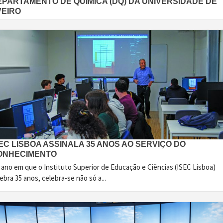
EPARTAMENTO DE QUÍMICA (DQ) DA UNIVERSIDADE DE
VEIRO
EC LISBOA ASSINALA 35 ANOS AO SERVIÇO DO
ONHECIMENTO
 ano em que o Instituto Superior de Educação e Ciências (ISEC Lisboa)
ebra 35 anos, celebra-se não só a...