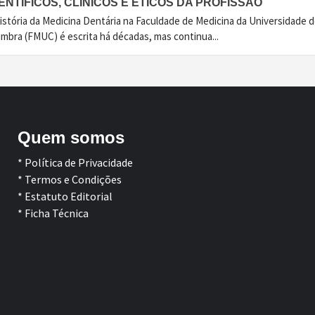
ENTÍFICOS, CLÍNICOS E ÉTICOS DA PROFISSÃO
istória da Medicina Dentária na Faculdade de Medicina da Universidade 
imbra (FMUC) é escrita há décadas, mas continua...
Quem somos
* Política de Privacidade
* Termos e Condições
* Estatuto Editorial
* Ficha Técnica
Facebook
LinkedIn