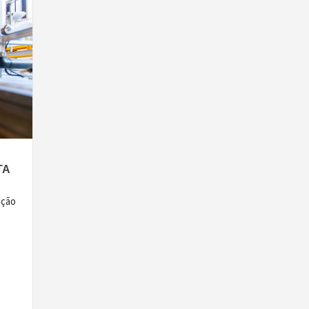
TA
ução