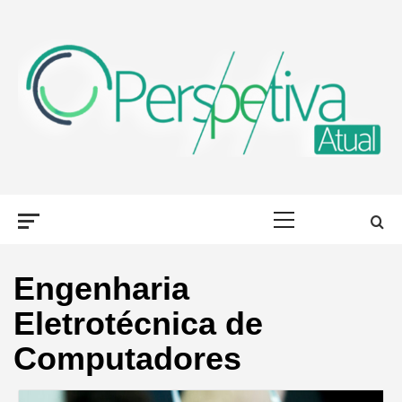
Skip
to
content
PERSPETIVA
OLHAR PORTUGAL, DE DIFERENTES FORMAS
Primary
ATUAL
Menu
Engenharia
Eletrotécnica de
Computadores