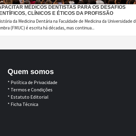
APACITAR MÉDICOS DENTISTAS PARA OS DESAFIOS
ENTÍFICOS, CLÍNICOS E ÉTICOS DA PROFISSÃO
istória da Medicina Dentária na Faculdade de Medicina da Universidade 
imbra (FMUC) é escrita há décadas, mas continua...
Quem somos
* Política de Privacidade
* Termos e Condições
* Estatuto Editorial
* Ficha Técnica
Facebook
LinkedIn