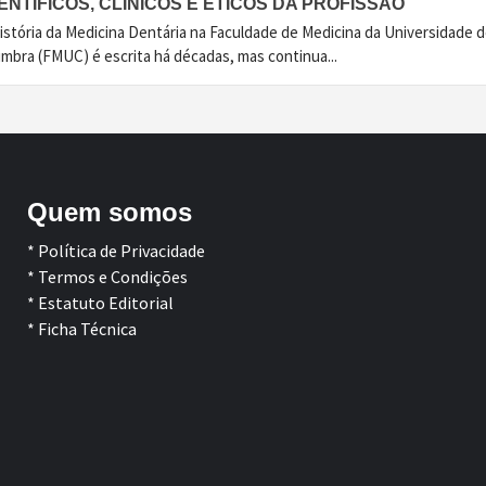
ENTÍFICOS, CLÍNICOS E ÉTICOS DA PROFISSÃO
istória da Medicina Dentária na Faculdade de Medicina da Universidade 
imbra (FMUC) é escrita há décadas, mas continua...
Quem somos
* Política de Privacidade
* Termos e Condições
* Estatuto Editorial
* Ficha Técnica
Facebook
LinkedIn