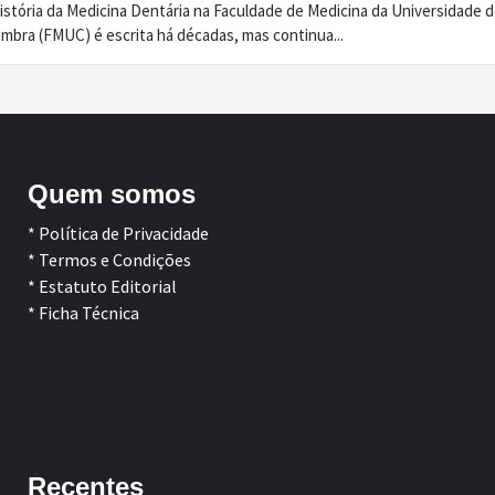
istória da Medicina Dentária na Faculdade de Medicina da Universidade 
imbra (FMUC) é escrita há décadas, mas continua...
Quem somos
* Política de Privacidade
* Termos e Condições
* Estatuto Editorial
* Ficha Técnica
Facebook
LinkedIn
Recentes