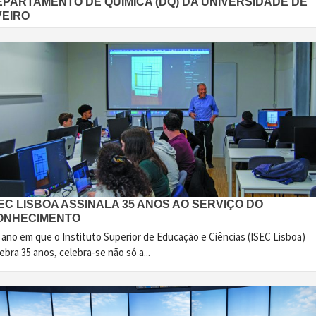
EPARTAMENTO DE QUÍMICA (DQ) DA UNIVERSIDADE DE
VEIRO
EC LISBOA ASSINALA 35 ANOS AO SERVIÇO DO
ONHECIMENTO
 ano em que o Instituto Superior de Educação e Ciências (ISEC Lisboa)
ebra 35 anos, celebra-se não só a...