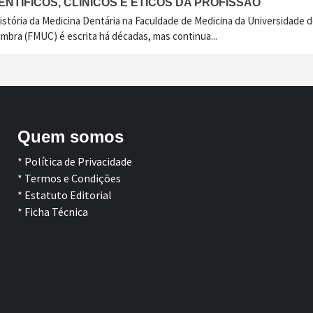
ENTÍFICOS, CLÍNICOS E ÉTICOS DA PROFISSÃO
istória da Medicina Dentária na Faculdade de Medicina da Universidade 
imbra (FMUC) é escrita há décadas, mas continua...
Quem somos
* Política de Privacidade
* Termos e Condições
* Estatuto Editorial
* Ficha Técnica
Facebook
LinkedIn