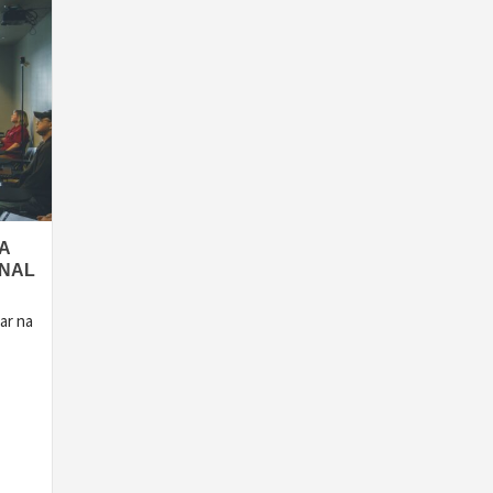
A
ONAL
ar na