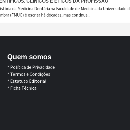
ENTÍFICOS, CLÍNICOS E ÉTICOS DA PROFISSÃO
istória da Medicina Dentária na Faculdade de Medicina da Universidade 
imbra (FMUC) é escrita há décadas, mas continua...
Quem somos
* Política de Privacidade
* Termos e Condições
* Estatuto Editorial
* Ficha Técnica
Facebook
LinkedIn