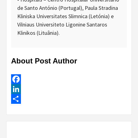
de Santo António (Portugal), Paula Stradina
Kliniska Universitates Slimnica (Letónia) e
Vilniaus Universiteto Ligonine Santaros
Klinikos (Lituânia).
About Post Author
Facebook
LinkedIn
Share
Continue
Reading