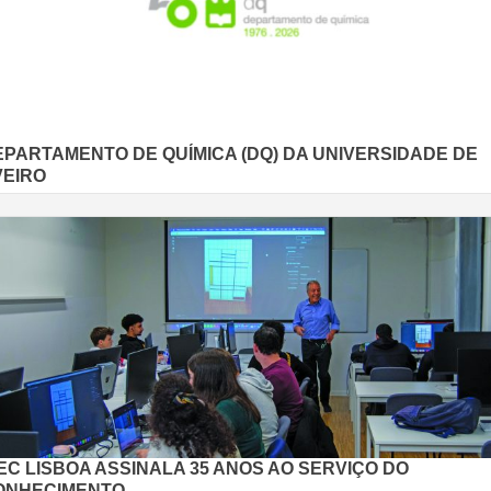
EPARTAMENTO DE QUÍMICA (DQ) DA UNIVERSIDADE DE
VEIRO
EC LISBOA ASSINALA 35 ANOS AO SERVIÇO DO
ONHECIMENTO