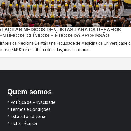
APACITAR MÉDICOS DENTISTAS PARA OS DESAFIOS
ENTÍFICOS, CLÍNICOS E ÉTICOS DA PROFISSÃO
istória da Medicina Dentária na Faculdade de Medicina da Universidade 
imbra (FMUC) é escrita há décadas, mas continua...
Quem somos
* Política de Privacidade
* Termos e Condições
* Estatuto Editorial
* Ficha Técnica