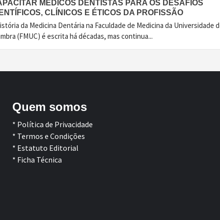
APACITAR MÉDICOS DENTISTAS PARA OS DESAFIOS
ENTÍFICOS, CLÍNICOS E ÉTICOS DA PROFISSÃO
istória da Medicina Dentária na Faculdade de Medicina da Universidade 
imbra (FMUC) é escrita há décadas, mas continua...
Quem somos
* Política de Privacidade
* Termos e Condições
* Estatuto Editorial
* Ficha Técnica
Facebook
LinkedIn