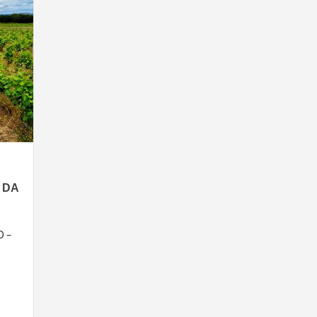
 DA
D –