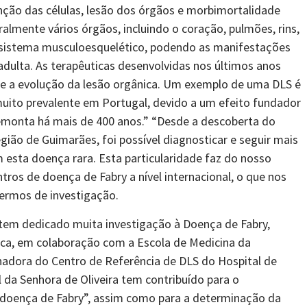
nção das células, lesão dos órgãos e morbimortalidade
ralmente vários órgãos, incluindo o coração, pulmões, rins,
e sistema musculoesquelético, podendo as manifestações
 adulta. As terapêuticas desenvolvidas nos últimos anos
te a evolução da lesão orgânica. Um exemplo de uma DLS é
muito prevalente em Portugal, devido a um efeito fundador
emonta há mais de 400 anos.” “Desde a descoberta do
gião de Guimarães, foi possível diagnosticar e seguir mais
 esta doença rara. Esta particularidade faz do nosso
ros de doença de Fabry a nível internacional, o que nos
ermos de investigação.
 tem dedicado muita investigação à Doença de Fabry,
a, em colaboração com a Escola de Medicina da
nadora do Centro de Referência de DLS do Hospital de
l da Senhora de Oliveira tem contribuído para o
 doença de Fabry”, assim como para a determinação da