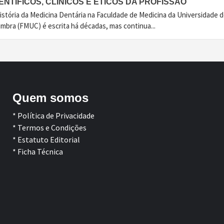
ENTÍFICOS, CLÍNICOS E ÉTICOS DA PROFISSÃO
istória da Medicina Dentária na Faculdade de Medicina da Universidade 
imbra (FMUC) é escrita há décadas, mas continua...
Quem somos
* Política de Privacidade
* Termos e Condições
* Estatuto Editorial
* Ficha Técnica
Facebook
LinkedIn