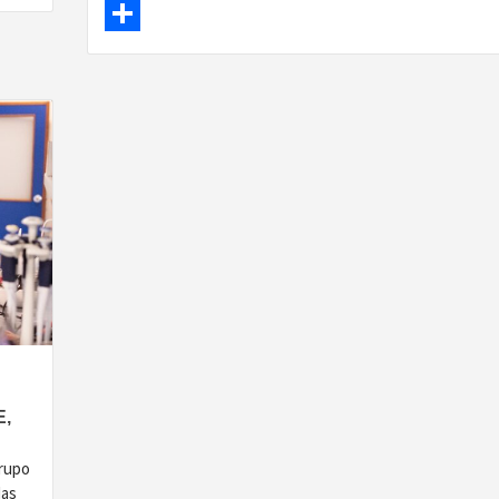
LinkedIn
Share
,
grupo
das