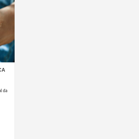
CA
l da