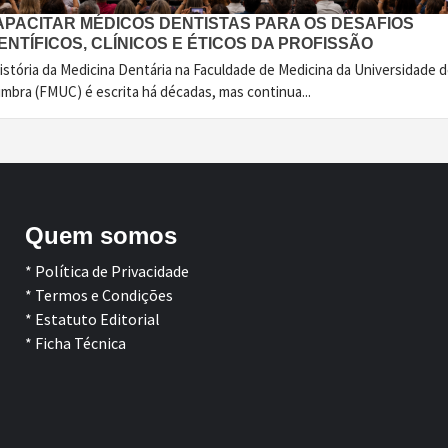
APACITAR MÉDICOS DENTISTAS PARA OS DESAFIOS
ENTÍFICOS, CLÍNICOS E ÉTICOS DA PROFISSÃO
istória da Medicina Dentária na Faculdade de Medicina da Universidade 
imbra (FMUC) é escrita há décadas, mas continua...
Quem somos
* Política de Privacidade
* Termos e Condições
* Estatuto Editorial
* Ficha Técnica
Facebook
LinkedIn