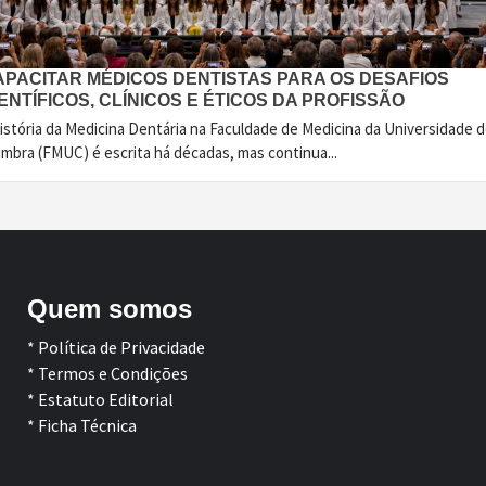
APACITAR MÉDICOS DENTISTAS PARA OS DESAFIOS
ENTÍFICOS, CLÍNICOS E ÉTICOS DA PROFISSÃO
istória da Medicina Dentária na Faculdade de Medicina da Universidade 
imbra (FMUC) é escrita há décadas, mas continua...
Quem somos
* Política de Privacidade
* Termos e Condições
* Estatuto Editorial
* Ficha Técnica