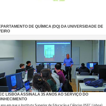
EPARTAMENTO DE QUÍMICA (DQ) DA UNIVERSIDADE DE
VEIRO
EC LISBOA ASSINALA 35 ANOS AO SERVIÇO DO
ONHECIMENTO
 ano em que o Instituto Superior de Educação e Ciências (ISEC Lisboa)