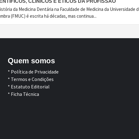
ENTÍFICOS, CLÍNICOS E ÉTICOS DA PROFISSÃO
istória da Medicina Dentária na Faculdade de Medicina da Universidade 
imbra (FMUC) é escrita há décadas, mas continua...
Quem somos
* Política de Privacidade
* Termos e Condições
* Estatuto Editorial
* Ficha Técnica
Facebook
LinkedIn