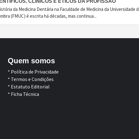
ENTÍFICOS, CLÍNICOS E ÉTICOS DA PROFISSÃO
istória da Medicina Dentária na Faculdade de Medicina da Universidade 
imbra (FMUC) é escrita há décadas, mas continua...
Quem somos
* Política de Privacidade
* Termos e Condições
* Estatuto Editorial
* Ficha Técnica
Facebook
LinkedIn