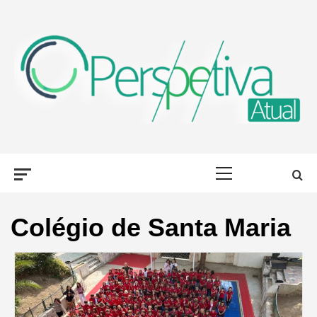
Skip
to
content
PERSPETIVA
OLHAR PORTUGAL, DE DIFERENTES FORMAS
Primary
ATUAL
Menu
Colégio de Santa Maria