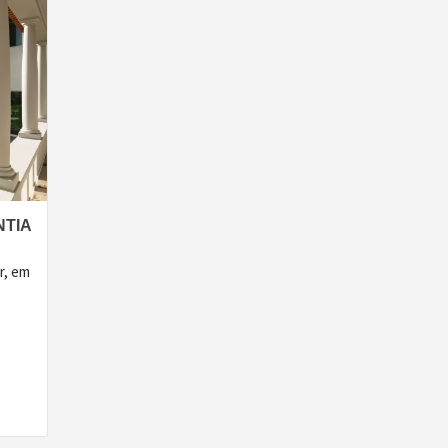
TIA
r, em