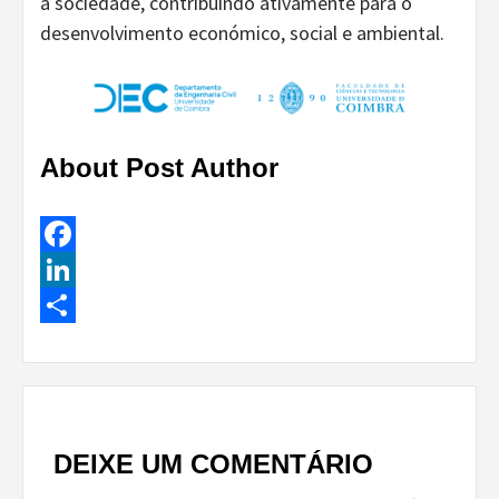
à sociedade, contribuindo ativamente para o
desenvolvimento económico, social e ambiental.
About Post Author
Facebook
LinkedIn
Share
Continue
Reading
DEIXE UM COMENTÁRIO