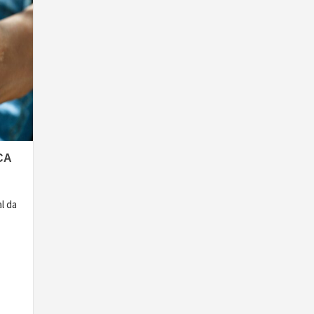
CA
l da