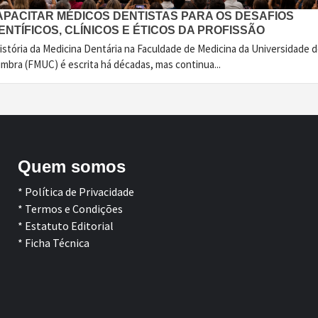
APACITAR MÉDICOS DENTISTAS PARA OS DESAFIOS
ENTÍFICOS, CLÍNICOS E ÉTICOS DA PROFISSÃO
istória da Medicina Dentária na Faculdade de Medicina da Universidade 
imbra (FMUC) é escrita há décadas, mas continua...
Quem somos
* Política de Privacidade
* Termos e Condições
* Estatuto Editorial
* Ficha Técnica
Facebook
LinkedIn