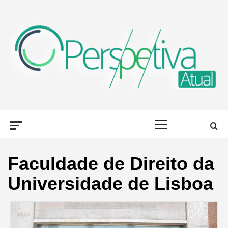
Skip
to
content
PERSPETIVA
OLHAR PORTUGAL, DE DIFERENTES FORMAS
Primary
ATUAL
Menu
Faculdade de Direito da
Universidade de Lisboa