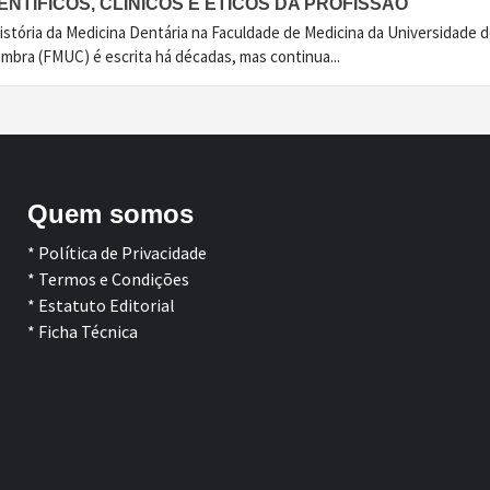
ENTÍFICOS, CLÍNICOS E ÉTICOS DA PROFISSÃO
istória da Medicina Dentária na Faculdade de Medicina da Universidade 
imbra (FMUC) é escrita há décadas, mas continua...
Quem somos
* Política de Privacidade
* Termos e Condições
* Estatuto Editorial
* Ficha Técnica
Facebook
LinkedIn