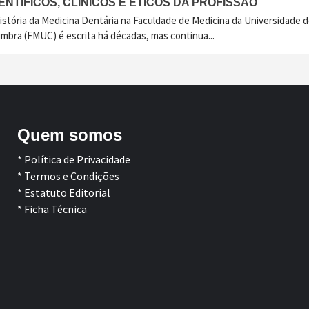
ENTÍFICOS, CLÍNICOS E ÉTICOS DA PROFISSÃO
istória da Medicina Dentária na Faculdade de Medicina da Universidade 
imbra (FMUC) é escrita há décadas, mas continua...
Quem somos
* Política de Privacidade
* Termos e Condições
* Estatuto Editorial
* Ficha Técnica
Facebook
LinkedIn