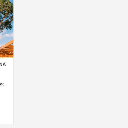
 NA
hool