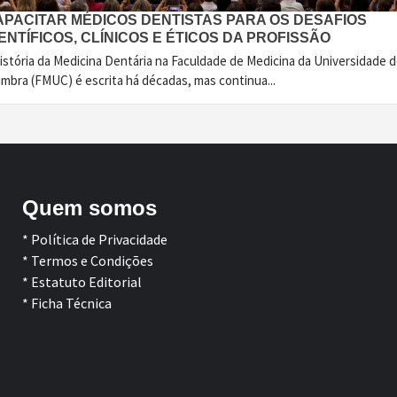
APACITAR MÉDICOS DENTISTAS PARA OS DESAFIOS
ENTÍFICOS, CLÍNICOS E ÉTICOS DA PROFISSÃO
istória da Medicina Dentária na Faculdade de Medicina da Universidade 
imbra (FMUC) é escrita há décadas, mas continua...
Quem somos
* Política de Privacidade
* Termos e Condições
* Estatuto Editorial
* Ficha Técnica
Facebook
LinkedIn