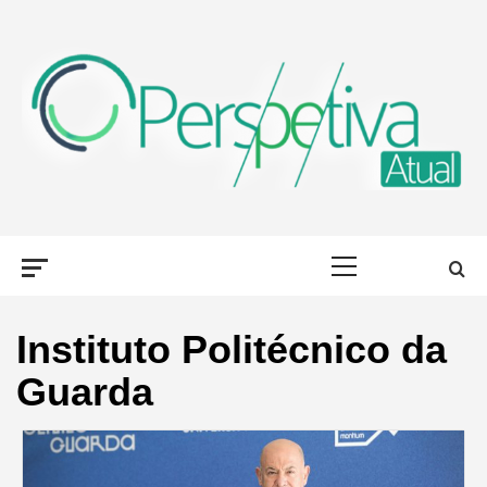
Skip
to
content
PERSPETIVA
OLHAR PORTUGAL, DE DIFERENTES FORMAS
Primary
ATUAL
Menu
Instituto Politécnico da
Guarda