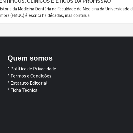
ENTÍFICOS, CLÍNICOS E ÉTICOS DA PROFISSÃO
istória da Medicina Dentária na Faculdade de Medicina da Universidade 
imbra (FMUC) é escrita há décadas, mas continua...
Quem somos
* Política de Privacidade
* Termos e Condições
* Estatuto Editorial
* Ficha Técnica
Facebook
LinkedIn