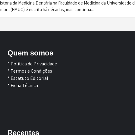
istória da Medicina Dentária na Faculdade de Medicina da Universidade 
imbra (FMUC) é escrita há décadas, mas continua...
Quem somos
* Política de Privacidade
* Termos e Condições
* Estatuto Editorial
* Ficha Técnica
Facebook
LinkedIn
Recentes