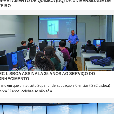
EPARTAMENTO DE QUÍMICA (DQ) DA UNIVERSIDADE DE
VEIRO
EC LISBOA ASSINALA 35 ANOS AO SERVIÇO DO
ONHECIMENTO
 ano em que o Instituto Superior de Educação e Ciências (ISEC Lisboa)
ebra 35 anos, celebra-se não só a...