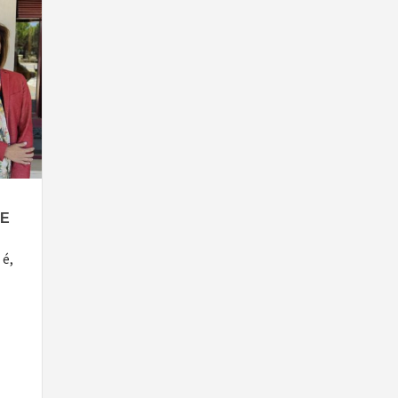
NE
 é,