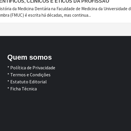
ENTÍFICOS, CLÍNICOS E ÉTICOS DA PROFISSÃO
istória da Medicina Dentária na Faculdade de Medicina da Universidade 
imbra (FMUC) é escrita há décadas, mas continua...
Quem somos
* Política de Privacidade
* Termos e Condições
* Estatuto Editorial
* Ficha Técnica
Facebook
LinkedIn