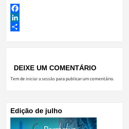
Facebook
LinkedIn
Share
Continue
Reading
DEIXE UM COMENTÁRIO
Tem de
iniciar a sessão
para publicar um comentário.
Edição de julho