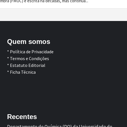
imbra (FMUC) é escrita há décadas, mas continua...
Quem somos
* Política de Privacidade
* Termos e Condições
* Estatuto Editorial
* Ficha Técnica
Facebook
LinkedIn
Recentes
Departamento de Química (DQ) da Universidade de