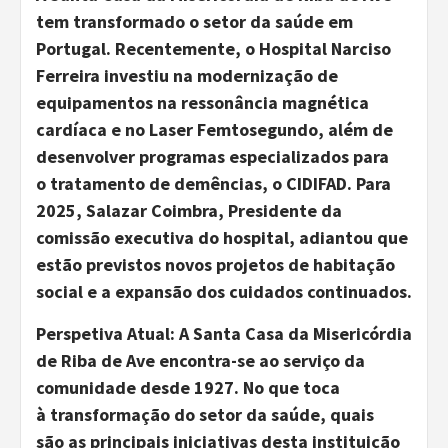
tem transformado o setor da saúde em
Portugal.
Recentemente, o
Hospital Narciso
Ferreira invest
iu
na modernização de
equipamentos
n
a ressonância magnética
cardíaca e
no
Laser Fe
m
tosegundo
, além de
desenvolver programas especializados
para
o
tratamento d
e
demência
s
,
o
CIDIFAD. Para
2025, Salazar Coimbra,
Presidente da
comissão executiva
do hospital, adiantou que
estão previstos novos projetos de habitação
social e a expansão dos cuidados continuados.
Perspetiva Atual:
A Santa Casa da Misericórdia
de Riba d
e
Ave encontra-se ao serviço da
comunidade desde 1927
. No que toca
à
transformação d
o setor da
saúde
,
q
uais
são
as principais iniciativas desta instituição