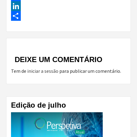
Facebook
LinkedIn
Share
Continue
Reading
DEIXE UM COMENTÁRIO
Tem de
iniciar a sessão
para publicar um comentário.
Edição de julho