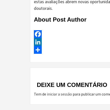
estas avaliações abrem novas oportunid
doutorais.
About Post Author
Facebook
LinkedIn
Share
Continue
Reading
DEIXE UM COMENTÁRIO
Tem de
iniciar a sessão
para publicar um come