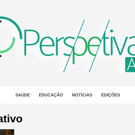
ETIVA A
AS
SAÚDE
EDUCAÇÃO
NOTÍCIAS
EDIÇÕES
ativo