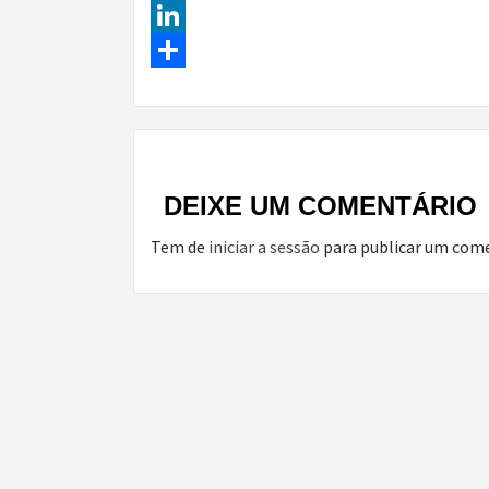
Facebook
LinkedIn
Share
Continue
Reading
DEIXE UM COMENTÁRIO
Tem de
iniciar a sessão
para publicar um come