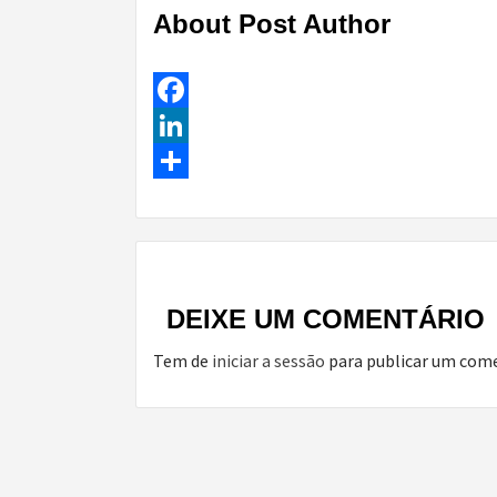
About Post Author
Facebook
LinkedIn
Share
Continue
Reading
DEIXE UM COMENTÁRIO
Tem de
iniciar a sessão
para publicar um come